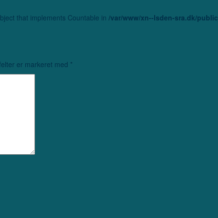
object that implements Countable in
/var/www/xn--lsden-sra.dk/publ
elter er markeret med
*