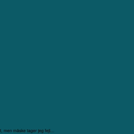
p. 97
st, men måske tager jeg fejl…