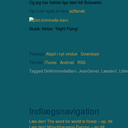
Og jeg har faktisk lige læst lidt Bukowski.
Og husk også at høre
scifisnak
Musik: Ketsa: “Night Flying”
Podcast:
Afspil i nyt vindue
|
Download
Tilmeld:
iTunes
|
Android
|
RSS
Tagged
DetKriminelleBarn
,
JeanGenet
,
Læsden!
,
Litte
Indlægsnavigation
Læs den! The word for world is forest – ep. 96
Læs den! Münchhausens Eventyr – ep.98