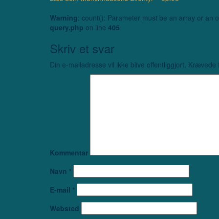
Warning
: count(): Parameter must be an array or an 
query.php
on line
405
Skriv et svar
Din e-mailadresse vil ikke blive offentliggjort.
Krævede f
Kommentar
Navn
*
E-mail
*
Websted