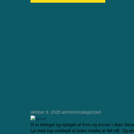
Læs den! Det Krimine
oktober 9, 2025
admin
Uncategorized
Vi er betaget og optaget af form og emner i Jean Genet
Lyt med (og undskyld at lyden måske er lidt
off
). Og så