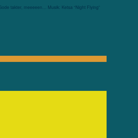
. Gode takter, meeeeen… Musik: Ketsa “Night Flying”