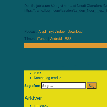
Det lille jubilæum 80 og vi har læst Nnedi Okorafors “
https://traffic.libsyn.com/laesden/Ls_den_Noor_-_ep._
Podcast:
Afspil i nyt vindue
|
Download
Tilmeld:
iTunes
|
Android
|
RSS
Lyt afsnit …
Øllet
Kontakt og credits
Søg efter:
Arkiver
juni 2026