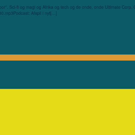
Noor”. Sci-fi og magi og Afrika og tech og de onde, onde Ultimate Corp
80.mp3Podcast: Afspil i nyt[…]