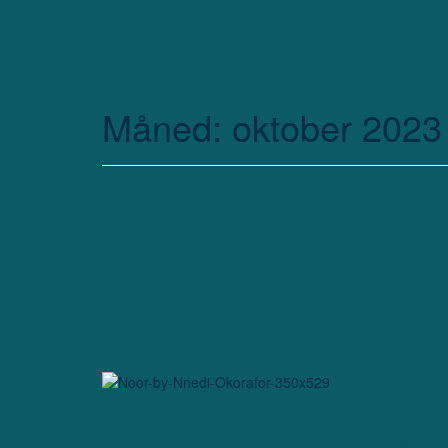
Måned: oktober 2023
Læs den! Noor – ep. 