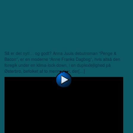
Læs den! Penge & Bacon
– ep. 71
Så er det nyt!… og godt? Anna Juuls debutroman “Penge &
Bacon”, er en moderne “Anne Franks Dagbog”, hvis altså den
foregik under en klima-lock-down, i en duplexlejlighed på
Østerbro, befolket af to mennesker, der[…]