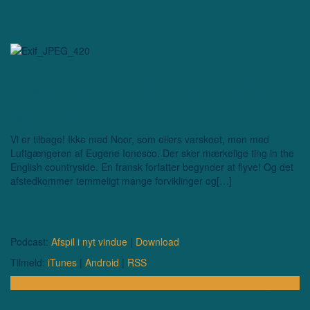
Læs den! Luftgængeren –
ep. 78
Vi er tilbage! Ikke med Noor, som ellers varskoet, men med
Luftgængeren af Eugene Ionesco. Der sker mærkelige ting in the
English countryside. En fransk forfatter begynder at flyve! Og det
afstedkommer temmeligt mange forviklinger og[…]
Podcast:
Afspil i nyt vindue
|
Download
Tilmeld:
iTunes
|
Android
|
RSS
Lyt afsnit …