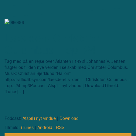
Læs den! Christofer
Columbus – ep. 24
Tag med på en rejse over Atlanten i 1492! Johannes V. Jensen
fragter os til den nye verden i selskab med Christofer Columbus.
Musik: Christian Bjørklund “Hallon”
http://traffic.libsyn.com/laesden/Ls_den_-_Christofer_Columbus_-
_ep._24.mp3Podcast: Afspil i nyt vindue | DownloadTilmeld:
iTunes[…]
Podcast:
Afspil i nyt vindue
|
Download
Tilmeld:
iTunes
|
Android
|
RSS