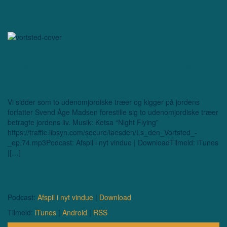
Læs den! Vortsted – ep.
74
Vi sidder som to udenomjordiske træer og kigger på jordens
forfatter Svend Åge Madsen forestille sig to udenomjordiske træer
betragte jordens liv. Musik: Ketsa “Night Flying”
https://traffic.libsyn.com/secure/laesden/Ls_den_Vortsted_-
_ep.74.mp3Podcast: Afspil i nyt vindue | DownloadTilmeld: iTunes
|[…]
Podcast:
Afspil i nyt vindue
|
Download
Tilmeld:
iTunes
|
Android
|
RSS