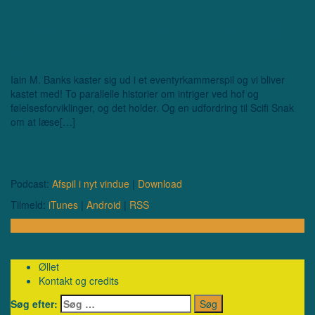
Læs den! Inversions – ep.
86
Iain M. Banks kaster sig ud i et eventyrkammerspil og vi bliver
kastet med! To parallelle historier om intriger ved hof og
følelsesforviklinger, og det holder. Og en udfordring til Scifi Snak
om at læse[…]
Podcast:
Afspil i nyt vindue
|
Download
Tilmeld:
iTunes
|
Android
|
RSS
Lyt afsnit …
Øllet
Kontakt og credits
Søg efter: