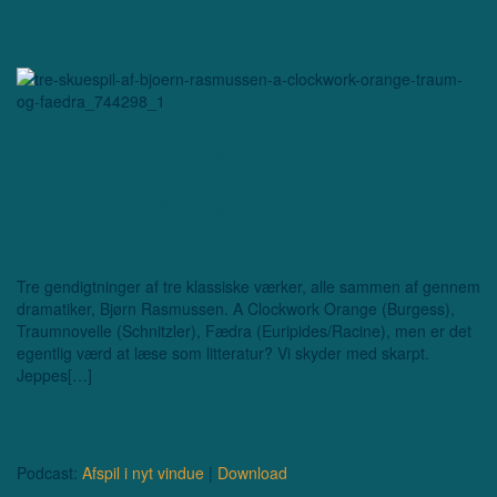
Læs den! Tre Skuespil (af
Bjørn Rasmussen) – ep.
104
Tre gendigtninger af tre klassiske værker, alle sammen af gennem
dramatiker, Bjørn Rasmussen. A Clockwork Orange (Burgess),
Traumnovelle (Schnitzler), Fædra (Euripides/Racine), men er det
egentlig værd at læse som litteratur? Vi skyder med skarpt.
Jeppes[…]
Podcast:
Afspil i nyt vindue
|
Download