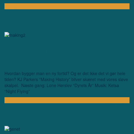
Lyt afsnit …
Læs den! Making History
– ep. 101
Hvordan bygger man en ny fortid? Og er det ikke det vi gør hele
tiden? KJ Parkers “Making History” bliver skæret med vores sløve
skalpel. Næste gang: Lone Hørslev “Dyrets År” Musik: Ketsa
“Night Flying”
Lyt afsnit …