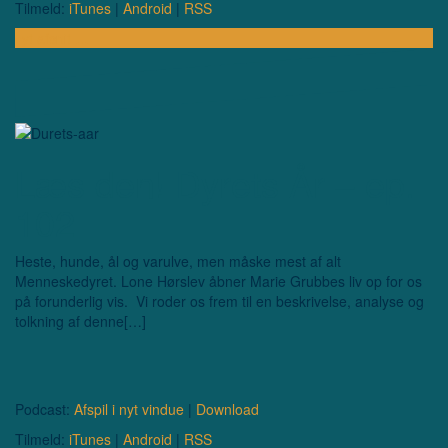
Tilmeld:
iTunes
|
Android
|
RSS
Lyt afsnit …
Læs den! Dyrets År – ep.
102
Heste, hunde, ål og varulve, men måske mest af alt
Menneskedyret. Lone Hørslev åbner Marie Grubbes liv op for os
på forunderlig vis. Vi roder os frem til en beskrivelse, analyse og
tolkning af denne[…]
Podcast:
Afspil i nyt vindue
|
Download
Tilmeld:
iTunes
|
Android
|
RSS