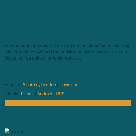
Læs den! Det Kriminelle
Barn (Linedanseren) – ep.
97
Vi er betaget og optaget af form og emner i Jean Genets taler og
tekster og digte. Lyt med (og undskyld at lyden måske er lidt off).
Og så tror jeg nok det er første gang,[…]
Podcast:
Afspil i nyt vindue
|
Download
Tilmeld:
iTunes
|
Android
|
RSS
Lyt afsnit …