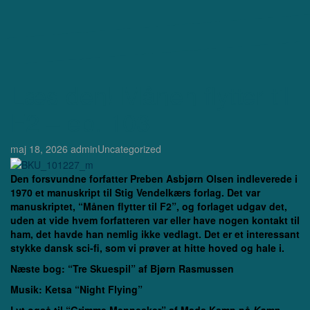
Læs den! Månen flytter til
F2 – ep. 103
maj 18, 2026
admin
Uncategorized
Den forsvundne forfatter Preben Asbjørn Olsen indleverede i
1970 et manuskript til Stig Vendelkærs forlag. Det var
manuskriptet, “Månen flytter til F2”, og forlaget udgav det,
uden at vide hvem forfatteren var eller have nogen kontakt til
ham, det havde han nemlig ikke vedlagt. Det er et interessant
stykke dansk sci-fi, som vi prøver at hitte hoved og hale i.
Næste bog: “Tre Skuespil” af Bjørn Rasmussen
Musik: Ketsa “Night Flying”
Lyt også til “Grimme Mennesker” af Mads Kamp på
Kamp