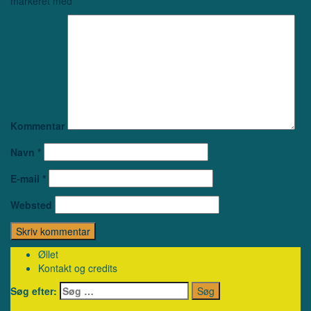
markeret med
*
Kommentar
Navn
*
E-mail
*
Websted
Øllet
Kontakt og credits
Søg efter: