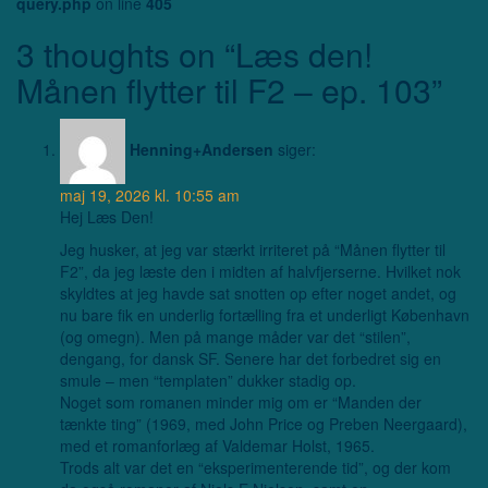
query.php
on line
405
3 thoughts on “
Læs den!
Månen flytter til F2 – ep. 103
”
Henning+Andersen
siger:
maj 19, 2026 kl. 10:55 am
Hej Læs Den!
Jeg husker, at jeg var stærkt irriteret på “Månen flytter til
F2”, da jeg læste den i midten af halvfjerserne. Hvilket nok
skyldtes at jeg havde sat snotten op efter noget andet, og
nu bare fik en underlig fortælling fra et underligt København
(og omegn). Men på mange måder var det “stilen”,
dengang, for dansk SF. Senere har det forbedret sig en
smule – men “templaten” dukker stadig op.
Noget som romanen minder mig om er “Manden der
tænkte ting” (1969, med John Price og Preben Neergaard),
med et romanforlæg af Valdemar Holst, 1965.
Trods alt var det en “eksperimenterende tid”, og der kom