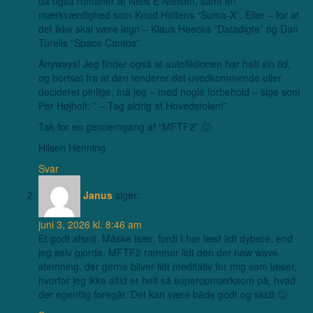
da også romaner af Niels E Nielsen, samt en
mærkværdighed som Knud Holtens “Suma-X”. Eller – for at
det ikke skal være løgn – Klaus Høecks “Datadigte” og Dan
Turells “Space Cantos”
Anyways! Jeg finder også at autofiktionen har haft sin tid,
og bortset fra at den tenderer det uvedkommende eller
decideret pinlige, må jeg – med nogle forbehold – sige som
Per Højholt: ” – Tag aldrig af Hovedstolen!”
Tak for en gennemgang af “MFTF2” 🙂
Hilsen Henning
Svar
Janus
siger:
juni 3, 2026 kl. 8:46 am
Et godt afsnit. Måske især, fordi I har læst lidt dybere, end
jeg selv gjorde. MFTF2 rammer lidt den der new wave-
stemning, der gerne bliver lidt meditativ for mig som læser,
hvorfor jeg ikke altid er helt så superopmærksom på, hvad
der egentlig foregår. Det kan være både godt og skidt 🙂