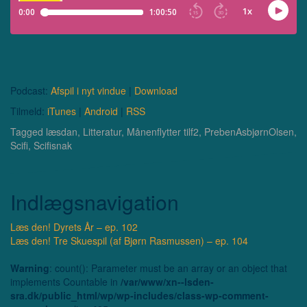
Podcast:
Afspil i nyt vindue
|
Download
Tilmeld:
iTunes
|
Android
|
RSS
Tagged
læsdan
,
Litteratur
,
Månenflytter tilf2
,
PrebenAsbjørnOlsen
,
Scifi
,
Scifisnak
Indlægsnavigation
Læs den! Dyrets År – ep. 102
Læs den! Tre Skuespil (af Bjørn Rasmussen) – ep. 104
Warning
: count(): Parameter must be an array or an object that
implements Countable in
/var/www/xn--lsden-
sra.dk/public_html/wp/wp-includes/class-wp-comment-