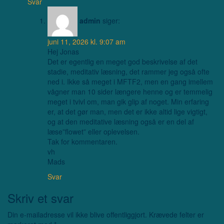
Svar
admin
siger:
juni 11, 2026 kl. 9:07 am
Hej Jonas
Det er egentlig en meget god beskrivelse af det
stadie, meditativ læsning, det rammer jeg også ofte
ned i. Ikke så meget i MFTF2, men en gang imellem
vågner man 10 sider længere henne og er temmelig
meget i tvivl om, man gik glip af noget. Min erfaring
er, at det gør man, men det er ikke altid lige vigtigt,
og at den meditative læsning også er en del af
læse”flowet” eller oplevelsen.
Tak for kommentaren.
vh
Mads
Svar
Skriv et svar
Din e-mailadresse vil ikke blive offentliggjort.
Krævede felter er