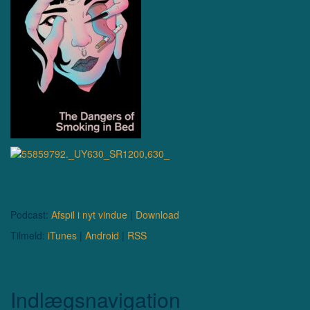
Podcast:
Afspil i nyt vindue
|
Download
Tilmeld:
iTunes
|
Android
|
RSS
Indlægsnavigation