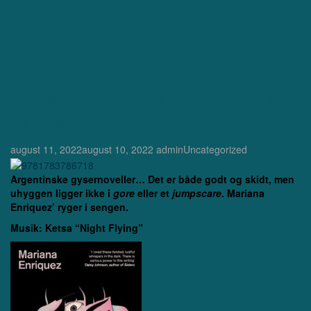
Læs den! The dangers of
smoking in bed – ep. 73
august 11, 2022
august 10, 2022
admin
Uncategorized
Argentinske gysernoveller… Det er både godt og skidt, men
uhyggen ligger ikke i
gore
eller et
jumpscare
. Mariana
Enriquez’ ryger i sengen.
Musik: Ketsa “Night Flying”