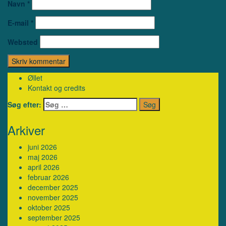
Navn
*
E-mail
*
Websted
Øllet
Kontakt og credits
Søg efter:
Arkiver
juni 2026
maj 2026
april 2026
februar 2026
december 2025
november 2025
oktober 2025
september 2025