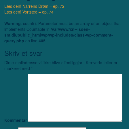
Læs den! Narrens Drøm – ep. 72
Læs den! Vortsted – ep. 74
Warning
: count(): Parameter must be an array or an object that
implements Countable in
/var/www/xn--lsden-
sra.dk/public_html/wp/wp-includes/class-wp-comment-
query.php
on line
405
Skriv et svar
Din e-mailadresse vil ikke blive offentliggjort.
Krævede felter er
markeret med
*
Kommentar