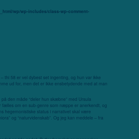
ic_html/wp/wp-includes/class-wp-comment-
 – thi 58 er vel dybest set ingenting, og hun var ikke
 komme ud for, men det er ikke ensbetydende med at man
v. Og på den måde “deler hun skæbne” med Ursula
e er fælles om en sub-genre som næppe er anerkendt, og
ums hegemonistiske status i narrativet skal være
aniora” og “naturvidenskab”. Og jeg kan meddele – fra