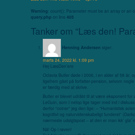
Warning
: count(): Parameter must be an array or an 
query.php
on line
405
Tanker om “
Læs den! Para
Henning Andersen
siger:
marts 24, 2022 kl. 1:09 pm
Hej LæsDen’ere
Octavia Butler døde i 2006, i en alder af 58 år, o
ligefrem gået på forfatter-pension, selvom nogl
er færdig med at skrive.
Butler er blevet udråbt til at være eksponent f
LeGuin, som I netop lige tager med ind i diskus
derfor “coiner” jeg den lige: – “Humanistisk scie
kognitivt og naturvidenskabeligt funderet” (Dar
nærmeste udsigtspost – at den er man ikk’ gla’ 
Nå! Op i røven!