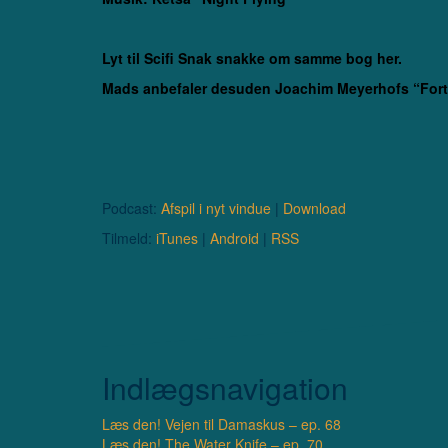
Lyt til
Scifi Snak snakke om samme bog her
.
Mads anbefaler desuden Joachim Meyerhofs “Forti
Podcast:
Afspil i nyt vindue
|
Download
Tilmeld:
iTunes
|
Android
|
RSS
Indlægsnavigation
Læs den! Vejen til Damaskus – ep. 68
Læs den! The Water Knife – ep. 70