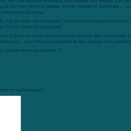
er, men man skal ikke forvente at finde klicheer eller etiketter a la “
 de kan være drevet af følelser, motiver, intentioner, holdninger … forts
er mennesker! Som sagt.
,. Og det virker helt inkongruent, at en overbevist ateist skal nævne, a
 “Ord der falder på klippegrund”.
else, at Butler er nogen særlig god roman-forfatter. Men som novelle-forf
ærlig lang! – som vil kunne perspektive Butlers tilgange til de problema
den og takke for en god podcast 🙂
elter er markeret med
*