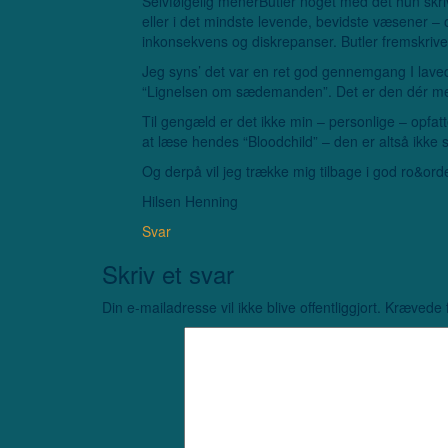
Selvfølgelig menerButler noget med det hun skriv
eller i det mindste levende, bevidste væsener – og
inkonsekvens og diskrepanser. Butler fremskriv
Jeg syns’ det var en ret god gennemgang I lavede
“Lignelsen om sædemanden”. Det er den dér med
Til gengæld er det ikke min – personlige – opfatt
at læse hendes “Bloodchild” – den er altså ikke s
Og derpå vil jeg trække mig tilbage i god ro&or
Hilsen Henning
Svar
Skriv et svar
Din e-mailadresse vil ikke blive offentliggjort.
Krævede f