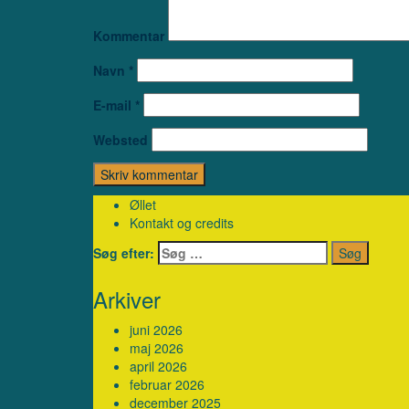
Kommentar
Navn
*
E-mail
*
Websted
Øllet
Kontakt og credits
Søg efter:
Arkiver
juni 2026
maj 2026
april 2026
februar 2026
december 2025