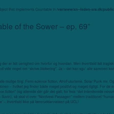
object that implements Countable in
/var/www/xn--lsden-sra.dk/publ
ble of the Sower – ep. 69
”
g der er lidt uenighed om hvorfor og hvordan. Men ihvertfald lidt tragisk
e vil vide noget om “skrive-blokering”. Ja – det kan sgu’ alle sammen
or alle mulige ting: Femi-science fiction, AfroFuturisme, Solar Punk m
sionen – hvilket jeg finder både meget positivt og meget rigtigt. For d
nce fiction” (og allerede dér går det galt, for hvis “det intenderede nov
ko Suvin), så skal vi over “Nordvest-Passagen” mellem traditionel “hum
ve’ – ihvertfald ikke på læreruddannelsen på UCL!