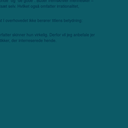
de onde” og “de gode”. Butler fremskriver mennesker –
æt selv. Hvilket også omfatter irrationalitet,
t I overhovedet ikke berører titlens betydning:
atter skinner hun virkelig. Derfor vil jeg anbefale jer
tikker, der interreserede hende.