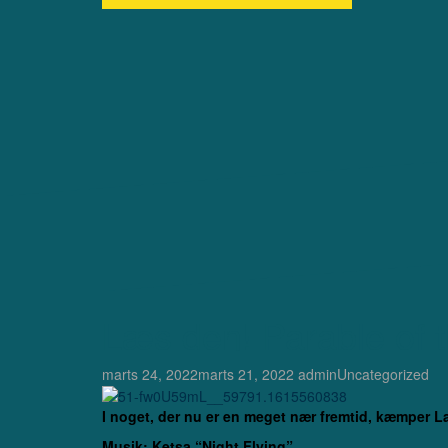
Læs den! Parable of 
marts 24, 2022
marts 21, 2022
admin
Uncategorized
I noget, der nu er en meget nær fremtid, kæmper Lau
Musik: Ketsa “Night Flying”