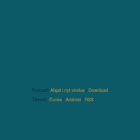
Podcast:
Afspil i nyt vindue
|
Download
Tilmeld:
iTunes
|
Android
|
RSS