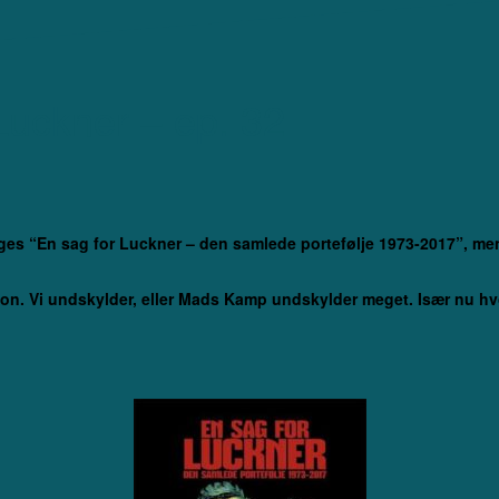
Luckner – ep. 32
d
hages “En sag for Luckner – den samlede portefølje 1973-2017”, me
ion. Vi undskylder, eller Mads Kamp undskylder meget. Især nu hvo