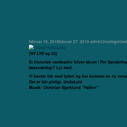
Læs den! En sag for 
februar 15, 2018
februar 27, 2019
admin
Uncategorize
(NY LYD ep.32)
Et historisk nørdearkiv bliver åbnet i Per Sander
læseværdigt? Lyt med.
Vi bøvler lidt med lyden og her kommer en ny vers
Det er lidt pinligt. Undskyld.
Musik: Christian Bjørklund “Hallon”