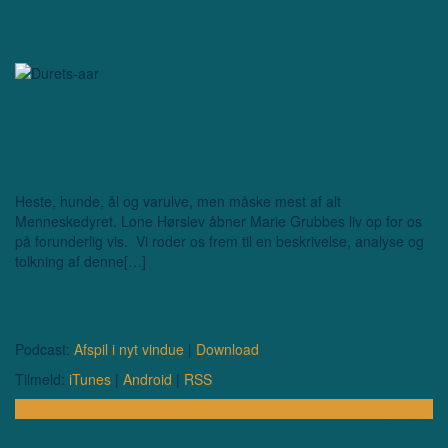
Læs den! Dyrets År – ep.
102
Heste, hunde, ål og varulve, men måske mest af alt
Menneskedyret. Lone Hørslev åbner Marie Grubbes liv op for os
på forunderlig vis. Vi roder os frem til en beskrivelse, analyse og
tolkning af denne[…]
Podcast:
Afspil i nyt vindue
|
Download
Tilmeld:
iTunes
|
Android
|
RSS
Lyt afsnit …